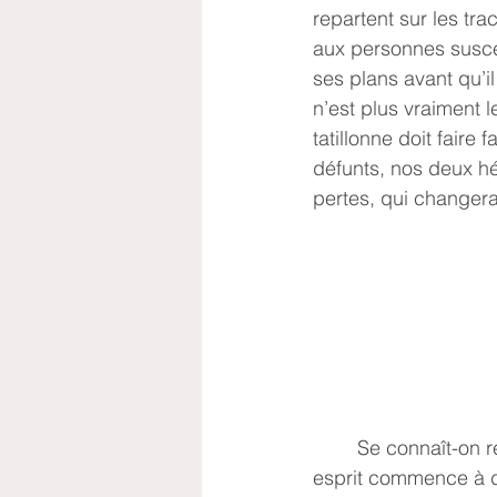
repartent sur les tr
aux personnes suscept
ses plans avant qu’i
n’est plus vraiment l
tatillonne doit faire
défunts, nos deux hé
pertes, qui changera
	Se connaît-on réellement ? Au-delà de savoir à partir de combien de verres notre 
esprit commence à d