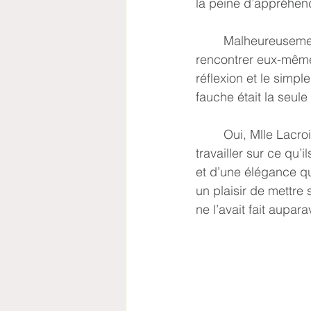
la peine d’appréhen
	Malheureusement, la Dame en noir ne faisait pas partie de ces êtres prêts à se 
rencontrer eux-mêmes.
réflexion et le simpl
fauche était la seule
	Oui, Mlle Lacroix faisait partie de ceux qui avaient besoin d’un miroir grossissant pour 
travailler sur ce qu’
et d’une élégance qui
un plaisir de mettre
ne l’avait fait aupara