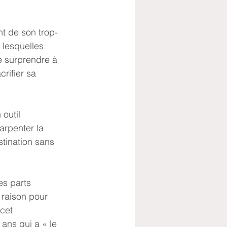
 lesquelles 
e surprendre à 
rifier sa 
arpenter la 
tination sans 
 raison pour 
cet 
ans qui a « le 