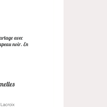
partage avec 
hapeau noir. En 
melles
Lacroix 