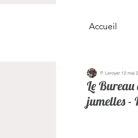
Accueil
P. Leroyer
12 mai 
Le Bureau 
jumelles -