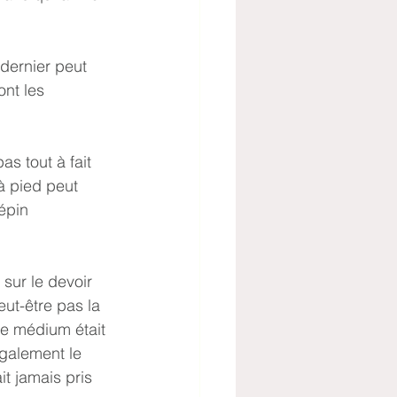
ont les 
à pied peut 
épin 
eut-être pas la 
le médium était 
également le 
t jamais pris 