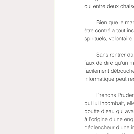
cul entre deux chaise
	Bien que le manque de volonté se trouve parfois au bout du sentier, ce dernier peut 
être contré à tout in
spirituels, volontaire
	Sans rentrer dans la positivité toxique des coachs d’Instagram, il n’est pas tout à fait 
faux de dire qu’un m
facilement débouche
informatique peut re
	Prenons Prudence Lacroix. Si notre faucheuse n’était pas aussi centrée sur le devoir 
qui lui incombait, el
goutte d’eau qui avai
à l’origine d’une enq
déclencheur d’une in