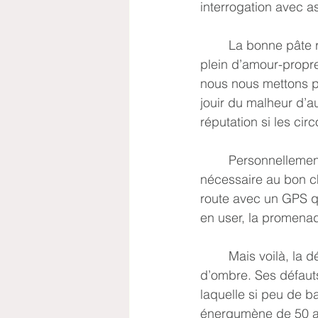
interrogation avec a
	La bonne pâte reconnaît sa nature bienveillante. L’arrogant est conscient de son trop-
plein d’amour-propre
nous nous mettons p
jouir du malheur d’a
réputation si les cir
	Personnellement, je pars du principe que la connaissance de soi est un outil 
nécessaire au bon ch
route avec un GPS qu
en user, la promenad
	Mais voilà, la découverte de soi nécessite de se confronter à ses propres parts 
d’ombre. Ses défauts
laquelle si peu de b
énergumène de 50 an