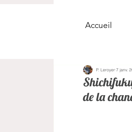
Accueil
P. Leroyer
7 janv. 
Shichifuku
de la chan